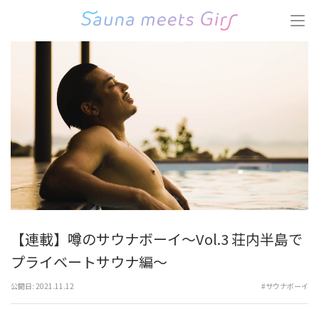
コ
ン
テ
ン
ツ
へ
ス
キ
ッ
プ
(Enter
を
押
す)
【連載】噂のサウナボーイ〜Vol.3 荘内半島で
プライベートサウナ編〜
公開日:
2021.11.12
#サウナボーイ