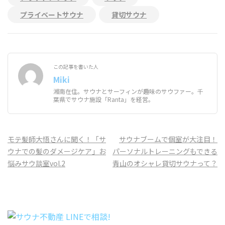
プライベートサウナ
貸切サウナ
この記事を書いた人
Miki
湘南在住。サウナとサーフィンが趣味のサウファー。千
葉県でサウナ施設「Ranta」を経営。
投
モテ髪師大悟さんに聞く！「サ
サウナブームで個室が大注目！
稿
ウナでの髪のダメージケア」お
パーソナルトレーニングもできる
ナ
悩みサウ談室vol.2
青山のオシャレ貸切サウナって？
ビ
ゲ
ー
シ
ョ