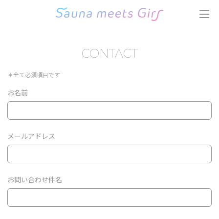
コ
ン
テ
ン
CONTACT
ツ
へ
ス
＊全て必須項目です
キ
お名前
ッ
プ
(Enter
を
メールアドレス
押
す)
お問い合わせ件名