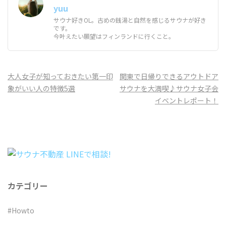
yuu
サウナ好きOL。古めの銭湯と自然を感じるサウナが好き
です。
今叶えたい願望はフィンランドに行くこと。
投
大人女子が知っておきたい第一印
関東で日帰りできるアウトドア
稿
象がいい人の特徴5選
サウナを大満喫♪サウナ女子会
ナ
イベントレポート！
ビ
ゲ
ー
シ
ョ
ン
カテゴリー
#Howto