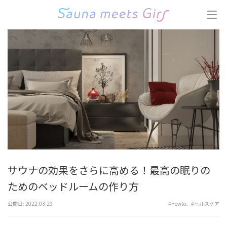
コ
ン
テ
ン
ツ
へ
ス
キ
ッ
プ
(Enter
を
押
す)
サウナの効果をさらに高める！最高の眠りの
ためのベッドルームの作り方
公開日:
2022.03.29
#Howto
、
#ヘルスケア