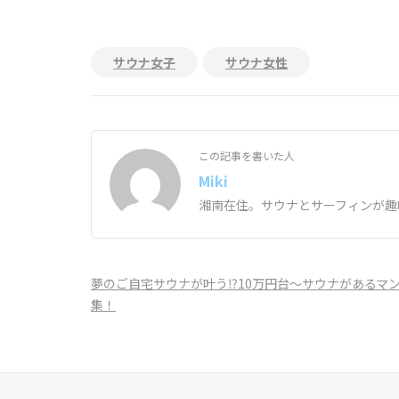
サウナ女子
サウナ女性
この記事を書いた人
Miki
湘南在住。サウナとサーフィンが趣
投
夢のご自宅サウナが叶う⁉︎10万円台〜サウナがあるマ
稿
集！
ナ
ビ
ゲ
ー