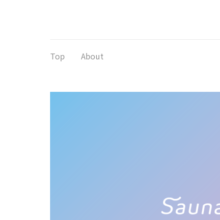
コ
ン
テ
ン
ツ
Top
About
へ
ス
キ
ッ
プ
(Enter
を
押
す)