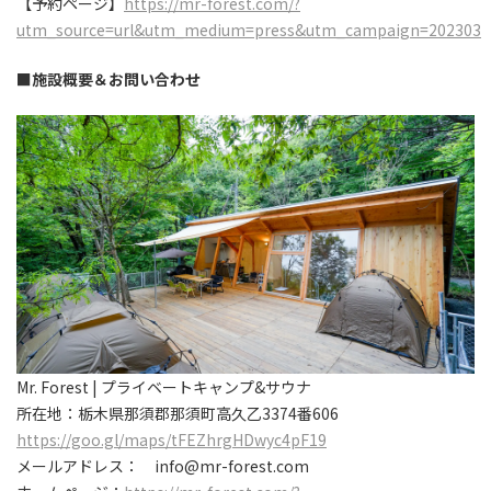
【予約ページ】
https://mr-forest.com/?
utm_source=url&utm_medium=press&utm_campaign=202303
■施設概要＆お問い合わせ
Mr. Forest | プライベートキャンプ&サウナ
所在地：栃木県那須郡那須町高久乙3374番606
https://goo.gl/maps/tFEZhrgHDwyc4pF19
メールアドレス： info@mr-forest.com