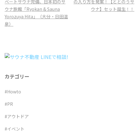
ナ
ベートサウナ完備、日本初のサ
の入り方を発案！【ととのうサ
ビ
ウナ旅館「Ryokan & Sauna
ウナ】セット誕生！！
ゲ
Yorozuya Hita」（大分・日田温
ー
泉）
シ
ョ
ン
カテゴリー
#Howto
#PR
#アウトドア
#イベント