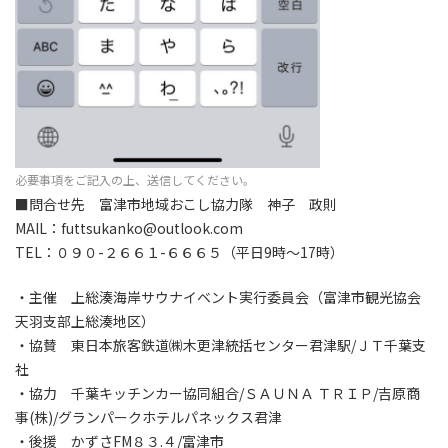
必要事項をご記入の上、送信してください。
■問合せ先 富津市地域おこし協力隊 神子 政則
MAIL：futtsukanko@outlook.com
TEL：０９０-２６６１-６６６５（平日9時～17時）
・主催 上総湊海岸サウナイベント実行委員会（富津市観光協会
天羽支部上総湊地区）
・協賛 東日本旅客鉄道㈱木更津統括センター君津駅/ＪＴ千葉支
社
・協力 千葉キッチンカー協同組合/ＳＡＵＮＡ ＴＲＩＰ/吉原商
事(株)/グランパークホテルパネックス君津
・後援 かずさFM８３.４/富津市