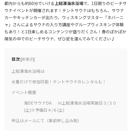
都内からも約60分でいける
上総湊海水浴場
で、1日限りのビーチサ
ウナイベントが開催されます！テントサウナはもちろん、サウナ
カーやキッチンカーが出たり、ウィスキングマスター「ネバーニ
ャ」さんによるサウナの入り方講座やグループウィスキング体験
もあり！と1日楽しめるコンテンツが盛りだくさん！春のぽかぽか
陽気の中でのビーチサウナ、ぜひ足を運んでみてください♪
目次
[
非表示
]
上総湊海水浴場は
水着だけで参加可能！テントサウナのレンタルも！
イベント概要
海DEサウナDA in上総湊海水浴場実施日３/３０
(土)※予備日４/６(土)
申込はメールにて（事前申し込み制）