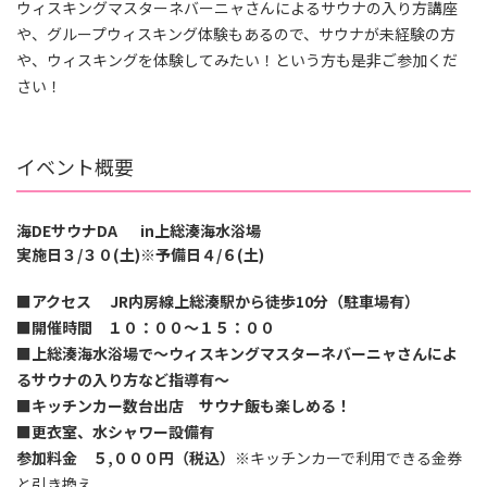
ウィスキングマスターネバーニャさんによるサウナの入り方講座
や、グループウィスキング体験もあるので、サウナが未経験の方
や、ウィスキングを体験してみたい！という方も是非ご参加くだ
さい！
イベント概要
海DEサウナDA in上総湊海水浴場
実施日３/３０(土)※予備日４/６(土)
■アクセス JR内房線上総湊駅から徒歩10分（駐車場有）
■開催時間 １０：００～１５：００
■上総湊海水浴場で～ウィスキングマスターネバーニャさんによ
るサウナの入り方など指導有～
■キッチンカー数台出店 サウナ飯も楽しめる！
■更衣室、水シャワー設備有
参加料金 ５,０００円（税込）
※キッチンカーで利用できる金券
と引き換え