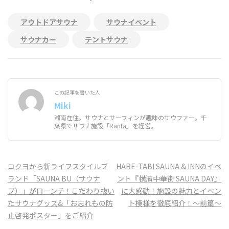
アウトドアサウナ
サウナイベント
サウナカー
テントサウナ
この記事を書いた人
Miki
湘南在住。サウナとサーフィンが趣味のサウファー。千
葉県でサウナ施設「Ranta」を経営。
投
コクヨから新ライフスタイルブ
HARE-TABI SAUNA & INNのイベ
稿
ランド「SAUNA BU（サウナ
ント『横濱中華街 SAUNA DAY』
ナ
ブ）」がローンチ！こだわり抜い
に大感動！施設の魅力とイベン
ビ
たサウナグッズ&「お忘れもの防
ト模様を徹底紹介！〜前篇〜
ゲ
止啓発ポスター」をご紹介
ー