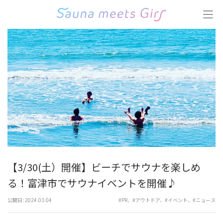
コ
ン
テ
ン
ツ
へ
ス
キ
ッ
プ
(Enter
を
押
す)
【3/30(土）開催】ビーチでサウナを楽しめ
る！富津市でサウナイベントを開催♪
公開日:
2024.03.04
#PR
、
#アウトドア
、
#イベント
、
#ニュース