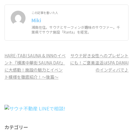
この記事を書いた人
Miki
湘南在住。サウナとサーフィンが趣味のサウファー。千
葉県でサウナ施設「Ranta」を経営。
投
HARE-TABI SAUNA & INNのイベ
サウナ好き女性へのプレゼント
稿
ント『横濱中華街 SAUNA DAY』
にも！ご褒美温活はSPA DAMAI
ナ
に大感動！施設の魅力とイベン
のインディバで♪
ビ
ト模様を徹底紹介！〜後篇〜
ゲ
ー
シ
ョ
ン
カテゴリー