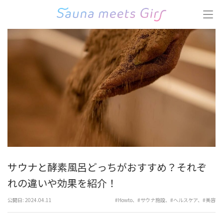
コ
ン
テ
ン
ツ
へ
ス
キ
ッ
プ
(Enter
を
押
す)
サウナと酵素風呂どっちがおすすめ？それぞ
れの違いや効果を紹介！
公開日:
2024.04.11
#Howto
、
#サウナ施設
、
#ヘルスケア
、
#美容