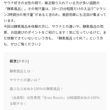
サウナ好きの女性の間で、最近取り入れている方が多い話題の
「酵素風呂」。その発汗量は、10～15分程度だけの入浴で“マラソ
ン2時間分の発汗量”があると言われ、美容効果にも注目が集まって
います。
今回は酵素風呂未体験の方に、サウナとの違いや、酵素風呂の効
果、お店選びのポイントをご紹介します！気になっているけど、ま
だ体験できていないという方も、「酵素風呂って何？」という方
も、ぜひご覧ください♪
目次
[
非表示
]
酵素風呂とは…
サウナとの違いは？
選ぶなら米ぬか100％の酵素風呂！
（会員制）女性専用「Bran Room」は純国産米ぬか100％
＆駅チカ！