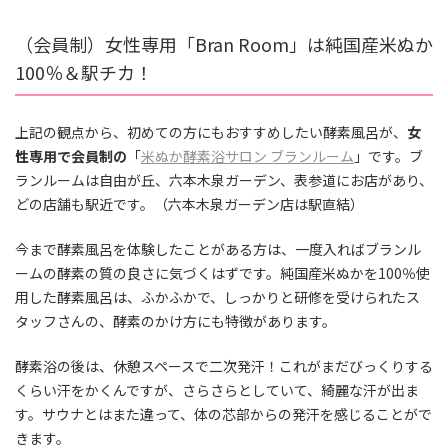
（会員制）女性専用「Bran Room」は純国産米ぬか
100％＆駅チカ！
上記の観点から、初めての方にもおすすめしたい酵素風呂が、
女
性専用で会員制の
「
米ぬか酵素浴サロン ブランルーム
」です。ブ
ランルームは自由が丘、六本木泉ガーデン、表参道にお店があり、
どの店舗も駅近です。（六本木泉ガーデン店は駅直結）
今まで酵素風呂を体験したことがある方は、一度入ればブランル
ームの酵素の質の良さに気づくはずです。純国産米ぬかを100％使
用した酵素風呂は、ふかふかで、しっかりと研修を受けられたス
タッフさんの、酵素のかけ方にも特徴があります。
酵素浴の後は、休憩スペースで二次発汗！これがまだびっくりする
くらい汗をかくんですが、さらさらとしていて、綺麗な汗が出ま
す。サウナとはまた違って、体の芯部からの発汗を感じることがで
きます。