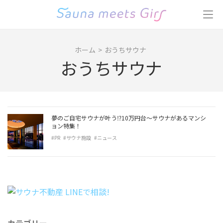
コ
ン
テ
ン
ホーム
>
おうちサウナ
ツ
おうちサウナ
へ
ス
キ
ッ
プ
夢のご自宅サウナが叶う⁉︎10万円台〜サウナがあるマンシ
(Enter
ョン特集！
を
#PR
#サウナ施設
#ニュース
押
す)