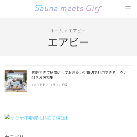
コ
ン
テ
ン
ホーム
>
エアビー
ツ
エアビー
へ
ス
キ
ッ
プ
素敵すぎて秘密にしておきたい♡貸切で利用できるサウナ
(Enter
付きお宿特集
を
#アウトドア
#サウナ施設
押
す)