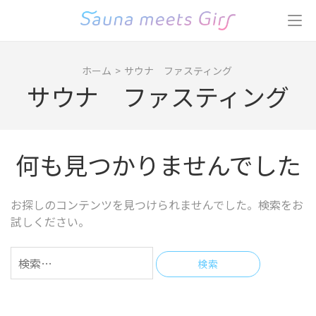
コ
ン
テ
ン
ホーム
>
サウナ ファスティング
ツ
サウナ ファスティング
へ
ス
キ
ッ
何も見つかりませんでした
プ
(Enter
を
お探しのコンテンツを見つけられませんでした。検索をお
押
試しください。
す)
検
索: