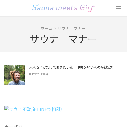
コ
ン
テ
ン
ホーム
>
サウナ マナー
ツ
サウナ マナー
へ
ス
キ
ッ
プ
大人女子が知っておきたい第一印象がいい人の特徴5選
(Enter
#Howto
#美容
を
押
す)