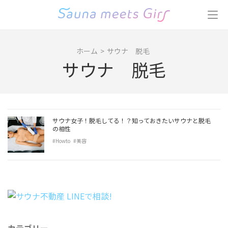
コ
ン
テ
ン
ホーム
>
サウナ 脱毛
ツ
サウナ 脱毛
へ
ス
キ
ッ
プ
サウナ女子！脱毛してる！？知っておきたいサウナと脱毛
(Enter
の相性
を
#Howto
#美容
押
す)