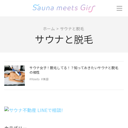
コ
ン
テ
ン
ホーム
>
サウナと脱毛
ツ
サウナと脱毛
へ
ス
キ
ッ
プ
サウナ女子！脱毛してる！？知っておきたいサウナと脱毛
(Enter
の相性
を
#Howto
#美容
押
す)