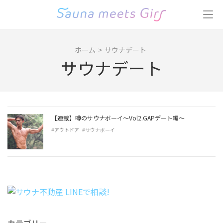
コ
ン
テ
ン
ホーム
>
サウナデート
ツ
サウナデート
へ
ス
キ
ッ
プ
【連載】噂のサウナボーイ〜Vol2.GAPデート編〜
(Enter
#アウトドア
#サウナボーイ
を
押
す)