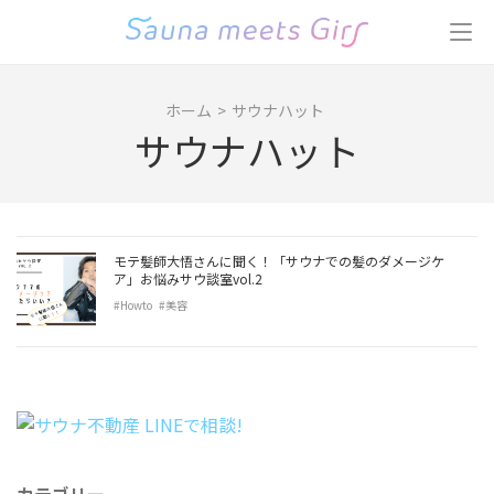
コ
ン
テ
ン
ホーム
>
サウナハット
ツ
サウナハット
へ
ス
キ
ッ
プ
モテ髪師大悟さんに聞く！「サウナでの髪のダメージケ
(Enter
ア」お悩みサウ談室vol.2
を
#Howto
#美容
押
す)