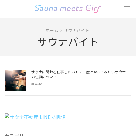
コ
ン
テ
ン
ホーム
>
サウナバイト
ツ
サウナバイト
へ
ス
キ
ッ
プ
サウナに関わる仕事したい！？一度はやってみたいサウナ
(Enter
の仕事について
を
#Howto
押
す)