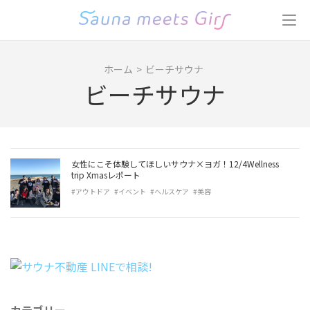
コ
ン
テ
ン
ホーム
>
ビーチサウナ
ツ
ビーチサウナ
へ
ス
キ
ッ
プ
女性にこそ体験してほしいサウナ×ヨガ！12/4Wellness
(Enter
trip Xmasレポート
を
#アウトドア
#イベント
#ヘルスケア
#美容
押
す)