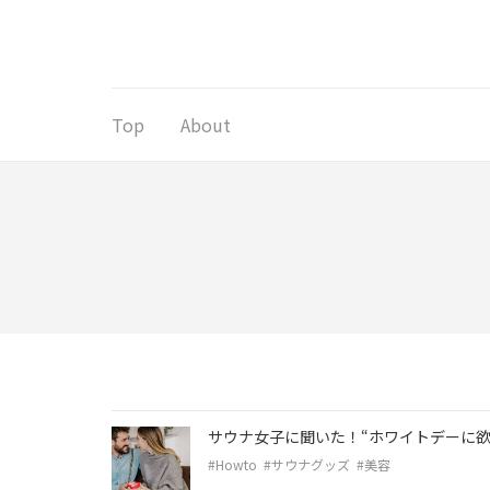
コ
ン
テ
ン
ツ
Top
About
へ
ス
キ
ッ
プ
(Enter
を
押
す)
サウナ女子に聞いた！“ホワイトデーに欲
#Howto
#サウナグッズ
#美容