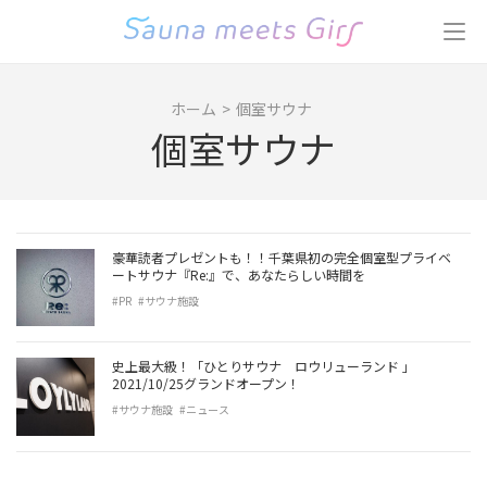
コ
ン
テ
ン
ホーム
>
個室サウナ
ツ
個室サウナ
へ
ス
キ
ッ
プ
豪華読者プレゼントも！！千葉県初の完全個室型プライベ
(Enter
ートサウナ『Re:』で、あなたらしい時間を
を
#PR
#サウナ施設
押
す)
史上最大級！「ひとりサウナ ロウリューランド 」
2021/10/25グランドオープン！
#サウナ施設
#ニュース