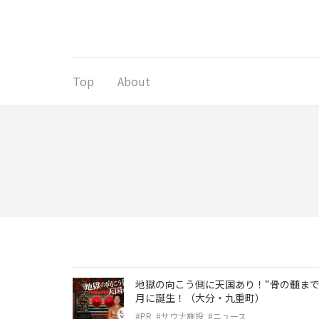
コ
ン
テ
ン
ツ
Top
About
へ
ス
キ
ッ
プ
(Enter
を
押
す)
地獄の向こう側に天国あり！“骨の髄まで
月に誕生！（大分・九重町）
#PR
#サウナ施設
#ニュース