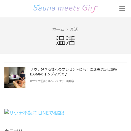
コ
ン
テ
ン
ホーム
>
温活
ツ
温活
へ
ス
キ
ッ
プ
サウナ好き女性へのプレゼントにも！ご褒美温活はSPA
(Enter
DAMAIのインディバで♪
を
#サウナ施設
#ヘルスケア
#美容
押
す)