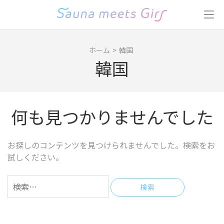
コ
ン
テ
ン
ホーム
>
韓国
ツ
韓国
へ
ス
キ
ッ
何も見つかりませんでした
プ
(Enter
を
お探しのコンテンツを見つけられませんでした。検索をお
押
試しください。
す)
検
索: