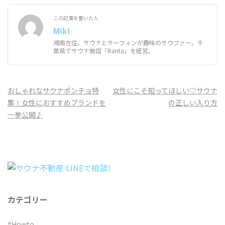
この記事を書いた人
Miki
湘南在住。サウナとサーフィンが趣味のサウファー。千
葉県でサウナ施設「Ranta」を経営。
投
おしゃれなサウナポンチョ特
女性にこそ知ってほしい♡サウナ
稿
集！女性におすすめブランドを
の正しい入り方
ナ
一挙公開♪
ビ
ゲ
ー
シ
ョ
ン
カテゴリー
#Howto