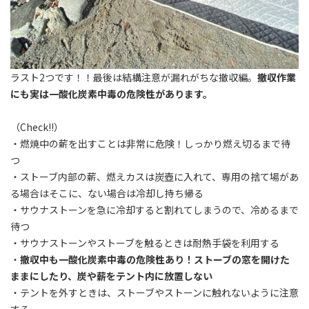
ラスト2つです！！最後は結構注意が漏れがちな撤収編。
撤収作業
にも実は一酸化炭素中毒の危険性があります。
（Check!!）
・燃焼中の薪を出すことは非常に危険！しっかり燃え切るまで待
つ
・ストーブ内部の薪、燃えカスは炭壺に入れて、専用の捨て場があ
る場合はそこに、ない場合は冷却し持ち帰る
・サウナストーンを急に冷却すると割れてしまうので、冷めるまで
待つ
・サウナストーンやストーブを触るときは耐熱手袋を利用する
・
撤収中も一酸化炭素中毒の危険性あり！ストーブの窓を開けた
ままにしたり、炭や薪をテント内に放置しない
・テントを外すときは、ストーブやストーンに触れないように注意
する