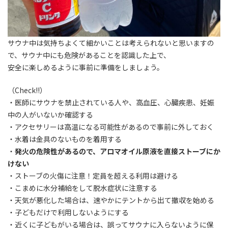
サウナ中は気持ちよくて細かいことは考えられないと思いますの
で、サウナ中にも危険があることを認識した上で、
安全に楽しめるように事前に準備をしましょう。
（Check!!）
・
医師にサウナを禁止されている人や、高血圧、心臓疾患、妊娠
中の人がいないか確認する
・アクセサリーは高温になる可能性があるので事前に外しておく
・水着は金具のないものを着用する
・
発火の危険性があるので、
アロマオイル原液を直接ストーブにか
けない
・ストーブの火傷に注意！定員を超える利用は避ける
・こまめに水分補給をして脱水症状に注意する
・天気が悪化した場合は、速やかにテントから出て撤収を始める
・子どもだけで利用しないようにする
・近くに子どもがいる場合は、誤ってサウナに入らないように保