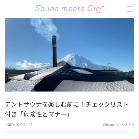
コ
ン
テ
ン
ツ
へ
ス
キ
ッ
プ
(Enter
を
押
す)
テントサウナを楽しむ前に！チェックリスト
付き「危険性とマナー」
公開日:
2021.12.27
#Howto
、
#アウトドア