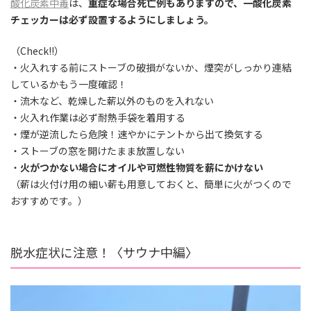
酸化炭素中毒
は、
重症な場合死亡例もありますので、一酸化炭素
チェッカーは必ず設置するようにしましょう。
（Check!!）
・火入れする前にストーブの破損がないか、煙突がしっかり連結
しているかもう一度確認！
・流木など、乾燥した薪以外のものを入れない
・火入れ作業は必ず耐熱手袋を着用する
・煙が逆流したら危険！速やかにテントから出て換気する
・ストーブの窓を開けたまま放置しない
・
火がつかない場合にオイルや可燃性物質を薪にかけない
（薪は火付け用の細い薪も用意しておくと、簡単に火がつくので
おすすめです。）
脱水症状に注意！〈サウナ中編〉