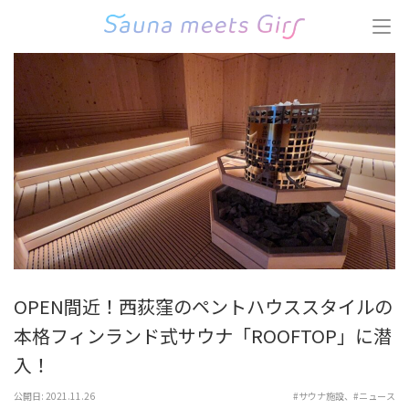
コ
ン
テ
ン
ツ
へ
ス
キ
ッ
プ
(Enter
を
押
す)
OPEN間近！西荻窪のペントハウススタイルの
本格フィンランド式サウナ「ROOFTOP」に潜
入！
公開日:
2021.11.26
#サウナ施設
、
#ニュース