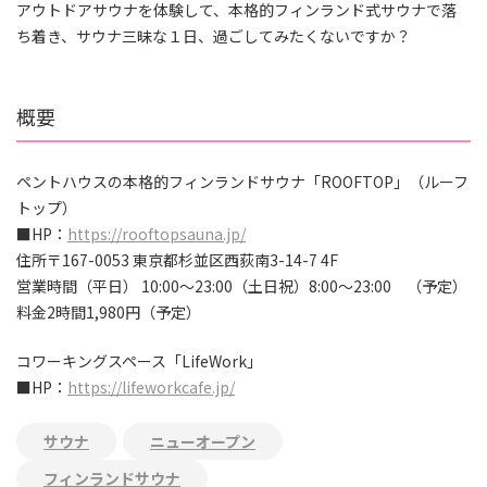
アウトドアサウナを体験して、本格的フィンランド式サウナで落
ち着き、サウナ三昧な１日、過ごしてみたくないですか？
概要
ペントハウスの本格的フィンランドサウナ「ROOFTOP」
（ルーフ
トップ）
■HP：
https://rooftopsauna.jp/
住所〒167-0053 東京都杉並区西荻南3-14-7 4F
営業時間（平日） 10:00～23:00（土日祝）8:00～23:00 （予定）
料金2時間1,980円（予定）
コワーキングスペース「LifeWork」
■HP：
https://lifeworkcafe.jp/
サウナ
ニューオープン
フィンランドサウナ