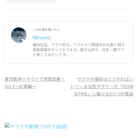
この記事を書いた人
Minami
横浜在住、サウナ好き。アウトドア関連のお仕事と時々
美容部員をやっております。旅行も好き、日本一周サウ
ナ旅してみたいです。
投
東洋医学×サウナで体質改善！
サウナの格好はどうすればい
稿
Vol.2〜水滞編〜
い？いま女性サウナーが「PEAK
ナ
＆PINE」に駆け込む5つの理由
ビ
ゲ
ー
シ
ョ
ン