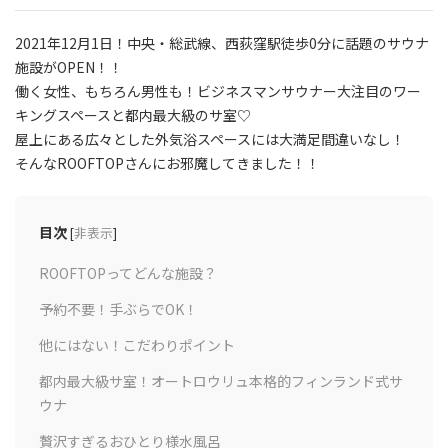
2021年12月1日！中央・総武線、西荻窪駅徒歩0分に話題のサウナ
施設がOPEN！！
働く女性、もちろん男性も！ビジネスマンサウナー大注目のワー
キングスペースと都内最大級のサ室♡
屋上にある広々とした外気浴スペースには大満足間違いなし！
そんなROOFTOPさんにお邪魔してきました！！
目次
[
非表示
]
ROOFTOPってどんな施設？
予約不要！手ぶらでOK！
他にはない！こだわりポイント
都内最大級サ室！オートロウリュ本格的フィンランド式サ
ウナ
贅沢すぎるおひとり様水風呂