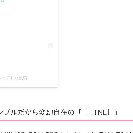
見る
25)がシェアした投稿
プルだから変幻自在の「［TTNE］」