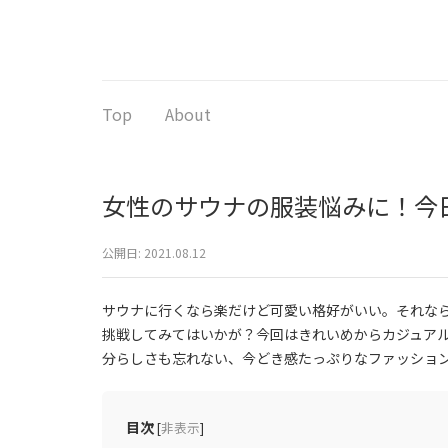
コ
ン
テ
ン
ツ
Top
About
へ
ス
キ
女性のサウナの服装悩みに！今
ッ
プ
(Enter
公開日:
2021.08.12
を
押
サウナに行くなら楽だけど可愛い格好がいい。それなら
す)
挑戦してみてはいかが？今回はきれいめからカジュア
分らしさも忘れない、今どき感たっぷりなファッショ
目次
[
非表示
]