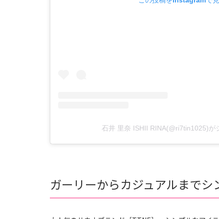
この投稿をInstagramで
石井 里奈 ISHII RINA(@ri7tin10
ガーリーからカジュアルまでシン