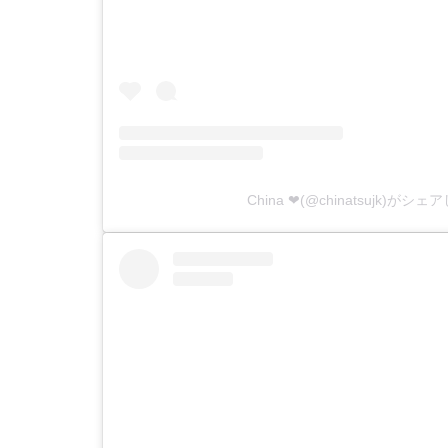
China ❤︎(@chinatsujk)がシ