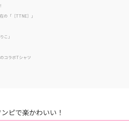
！
在の「［TTNE］」
りこ」
LのコラボTシャツ
ワンピで楽かわいい！