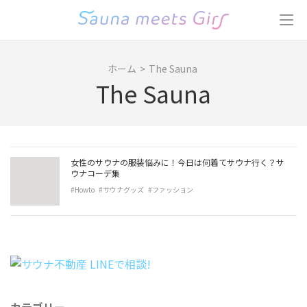
コ
ン
テ
ン
ホーム
>
The Sauna
ツ
The Sauna
へ
ス
キ
ッ
プ
女性のサウナの服装悩みに！今日は何着てサウナ行く？サ
(Enter
ウナコーデ集
を
#Howto
#サウナグッズ
#ファッション
押
す)