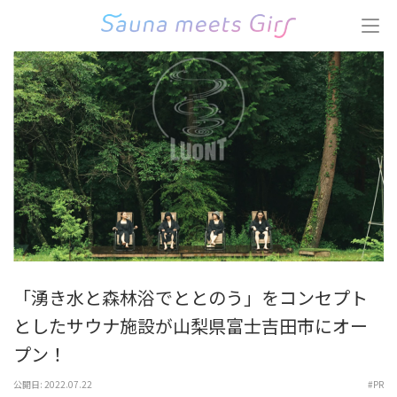
コ
ン
テ
ン
ツ
へ
ス
キ
ッ
プ
(Enter
を
押
す)
「湧き⽔と森林浴でととのう」をコンセプト
としたサウナ施設が⼭梨県富⼠吉⽥市にオー
プン！
公開日:
2022.07.22
#PR