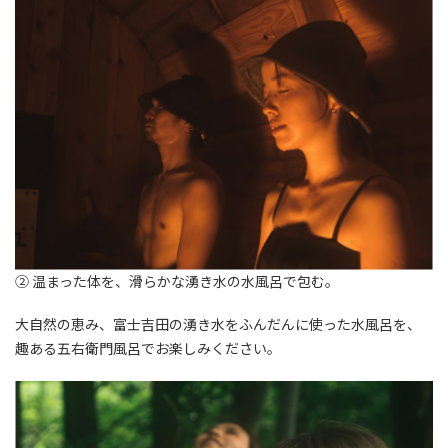
② 温まった体を、滑らかな湧き⽔の⽔⾵呂で包む。
⼤⾃然の恵み、富⼠吉⽥の湧き⽔をふんだんに使った⽔⾵呂を、
趣ある五右衛⾨⾵呂でお楽しみください。