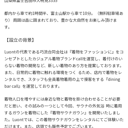
⼭梨県富⼠吉⽥市⼤明⾒3335
都内から⾞で約1時間半、富⼠⼭駅から⾞で10分。（無料駐⾞場あ
り） 周囲は森に囲まれており、豊かな⼤⾃然をお楽しみ頂けま
す。
【設⽴の背景】
Luontの代表である巧流合同会社は『着物をファッションに』をコ
ンセプトとしたカジュアル着物ブランドcallを運営し、着付けのい
らない着物の開発など、新しい着物のあり⽅を提案しております。
また、⽇常的に着物に触れる環境をつく るため、店内で着物をレ
ンタルでき、スタッフも全員着物着⽤の上で接客をする『dining
bar call』を運営しております。
着物⼈⼝を増やすには⾝近な物と着物を掛け合わせることが必要
だと思い、その試みの⼀つとして今回、サウナの外気浴 時に着⽤
するガウンを着物にした『着物サウナガウン』を開発いたしまし
た。Luontでは、この着物サウナガウンをレンタルにてご体験いた
だけます。また、店頭でも販売予定でございます。