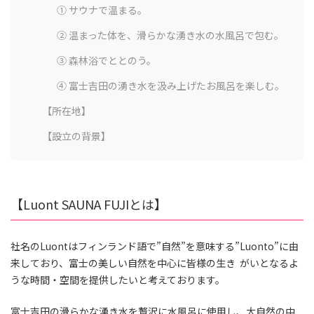
① サウナで温まる。
② 温まった体を、滑らかな湧き⽔の⽔⾵呂で包む。
③ 森林浴でととのう。
④ 富⼠吉⽥の湧き⽔を汲み上げたお⾵呂を楽しむ。
【所在地】
【設⽴の背景】
【Luont SAUNA FUJIとは】
社名のLuontはフィンランド語で”⾃然”を意味する”Luonto”に由
来しており、富⼠の美しい⾃然を中⼼に皆様の⽣き がいとなるよ
うな時間・空間を提供したいと考えております。
富⼠吉⽥の滑らかな湧き⽔を贅沢に⽔⾵呂に使⽤し、⼤⾃然の中