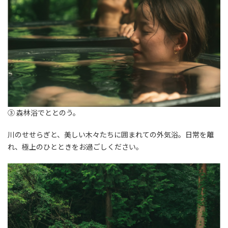
③ 森林浴でととのう。
川のせせらぎと、美しい⽊々たちに囲まれての外気浴。⽇常を離
れ、極上のひとときをお過ごしください。