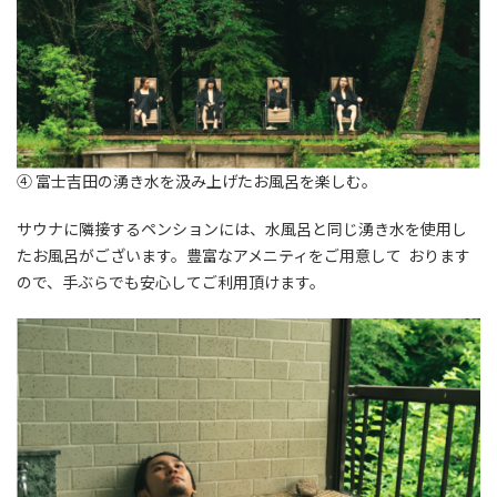
④ 富⼠吉⽥の湧き⽔を汲み上げたお⾵呂を楽しむ。
サウナに隣接するペンションには、⽔⾵呂と同じ湧き⽔を使⽤し
たお⾵呂がございます。豊富なアメニティをご⽤意して おります
ので、⼿ぶらでも安⼼してご利⽤頂けます。