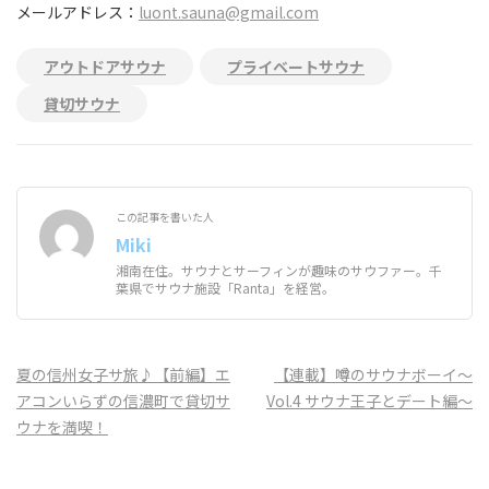
メールアドレス：
luont.sauna@gmail.com
アウトドアサウナ
プライベートサウナ
貸切サウナ
この記事を書いた人
Miki
湘南在住。サウナとサーフィンが趣味のサウファー。千
葉県でサウナ施設「Ranta」を経営。
投
夏の信州女子サ旅♪【前編】エ
【連載】噂のサウナボーイ〜
稿
アコンいらずの信濃町で貸切サ
Vol.4 サウナ王子とデート編〜
ナ
ウナを満喫！
ビ
ゲ