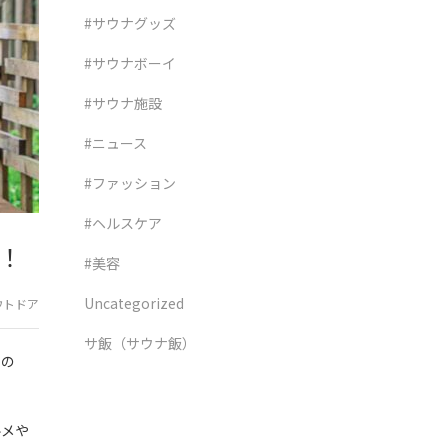
#サウナグッズ
#サウナボーイ
#サウナ施設
#ニュース
#ファッション
#ヘルスケア
！
#美容
Uncategorized
ウトドア
サ飯（サウナ飯）
いの
ルメや