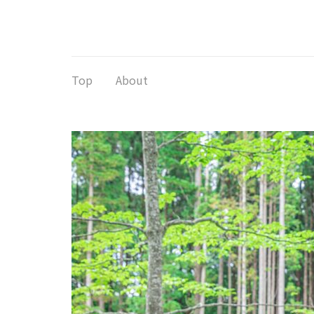
コ
ン
テ
ン
ツ
Top
About
へ
ス
キ
ッ
プ
(Enter
を
押
す)