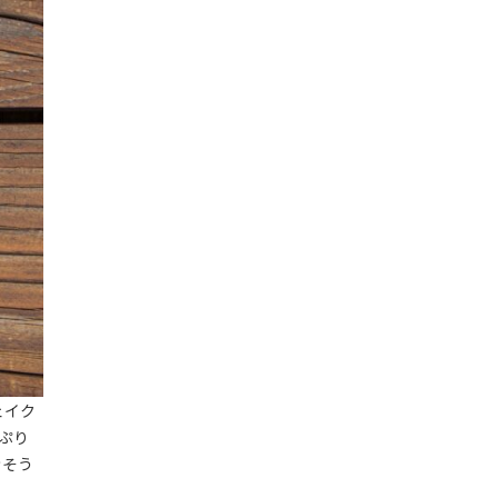
ェイク
ぷり
きそう