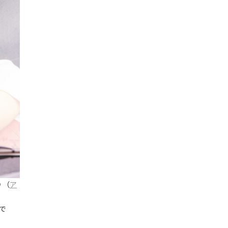
♪（
ア
で