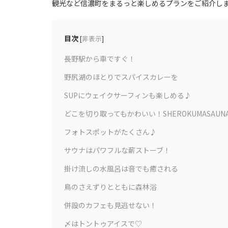
観光など信濃町をまるっと楽しめるプランをご紹介し
目次
[
非表示
]
長野駅から車ですぐ！
野尻湖のほとりでスパイスカレーを
SUPにウェイクサーフィンも楽しめる♪
どこを切り取ってもかわいい！SHEROKUMASAUN
フォトスポットがたくさん♪
サウナはパワフルな薪ストーブ！
掛け流しの水風呂は音でも癒される
鳥のさえずりとともに森林浴
併設のカフェも見逃せない！
〆はトントゥアイスで♡