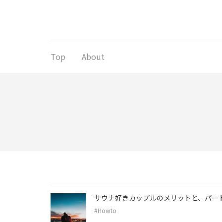
コ
ン
テ
ン
ツ
Top
About
へ
ス
キ
ッ
プ
(Enter
を
押
す)
サウナ好きカップルのメリットと、パー
#Howto