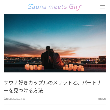
コ
ン
テ
ン
ツ
へ
ス
キ
ッ
プ
(Enter
を
押
す)
サウナ好きカップルのメリットと、パートナ
ーを見つける方法
公開日:
2022.03.23
#Howto