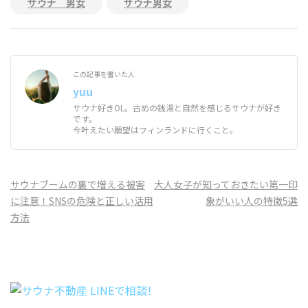
サウナ 男女
サウナ男女
この記事を書いた人
yuu
サウナ好きOL。古めの銭湯と自然を感じるサウナが好き
です。
今叶えたい願望はフィンランドに行くこと。
投
サウナブームの裏で増える被害
大人女子が知っておきたい第一印
稿
に注意！SNSの危険と正しい活用
象がいい人の特徴5選
ナ
方法
ビ
ゲ
ー
シ
ョ