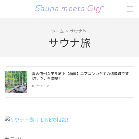
コ
ン
テ
ン
ホーム
>
サウナ旅
ツ
サウナ旅
へ
ス
キ
ッ
プ
夏の信州女子サ旅♪【前編】エアコンいらずの信濃町で貸
(Enter
切サウナを満喫！
を
#アウトドア
押
す)