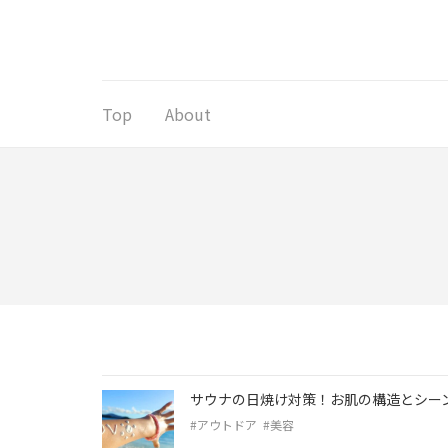
コ
ン
テ
ン
ツ
Top
About
へ
ス
キ
ッ
プ
(Enter
を
押
す)
サウナの日焼け対策！お肌の構造とシー
#アウトドア
#美容