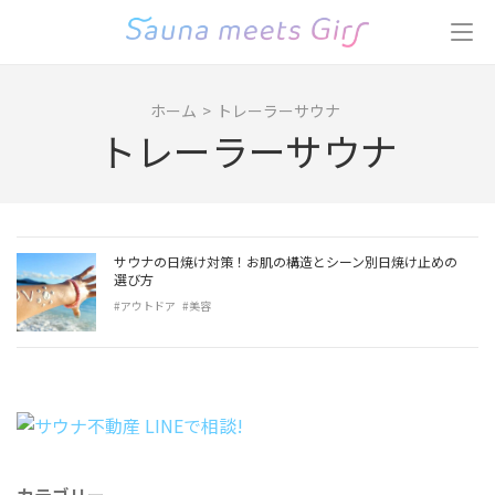
コ
ン
テ
ン
ホーム
>
トレーラーサウナ
ツ
トレーラーサウナ
へ
ス
キ
ッ
プ
サウナの日焼け対策！お肌の構造とシーン別日焼け止めの
(Enter
選び方
を
#アウトドア
#美容
押
す)