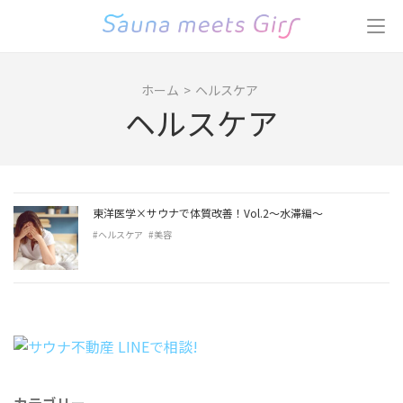
コ
ン
テ
ン
ホーム
>
ヘルスケア
ツ
ヘルスケア
へ
ス
キ
ッ
プ
東洋医学×サウナで体質改善！Vol.2〜水滞編〜
(Enter
#ヘルスケア
#美容
を
押
す)