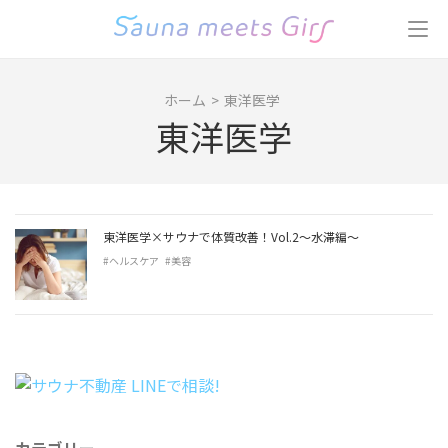
コ
ン
テ
ン
ホーム
>
東洋医学
ツ
東洋医学
へ
ス
キ
ッ
プ
東洋医学×サウナで体質改善！Vol.2〜水滞編〜
(Enter
#ヘルスケア
#美容
を
押
す)