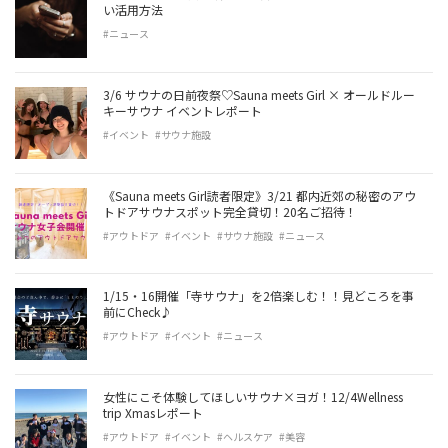
い活用方法
#ニュース
3/6 サウナの日前夜祭♡Sauna meets Girl × オールドルー
キーサウナ イベントレポート
#イベント
#サウナ施設
《Sauna meets Girl読者限定》3/21 都内近郊の秘密のアウ
トドアサウナスポット完全貸切！20名ご招待！
#アウトドア
#イベント
#サウナ施設
#ニュース
1/15・16開催「寺サウナ」を2倍楽しむ！！見どころを事
前にCheck♪
#アウトドア
#イベント
#ニュース
女性にこそ体験してほしいサウナ×ヨガ！12/4Wellness
trip Xmasレポート
#アウトドア
#イベント
#ヘルスケア
#美容