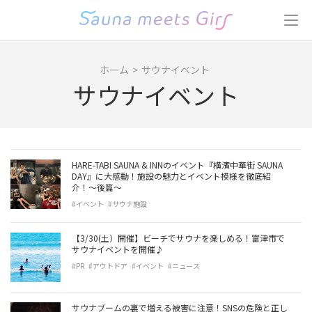
コ
ン
テ
ン
ホーム
>
サウナイベント
ツ
サウナイベント
へ
ス
キ
ッ
プ
HARE-TABI SAUNA & INNのイベント『横濱中華街 SAUNA
(Enter
DAY』に大感動！施設の魅力とイベント模様を徹底紹
介！〜後篇〜
を
#イベント
#サウナ施設
押
す)
【3/30(土）開催】ビーチでサウナを楽しめる！富津市で
サウナイベントを開催♪
#PR
#アウトドア
#イベント
#ニュース
サウナブームの裏で増える被害に注意！SNSの危険と正し