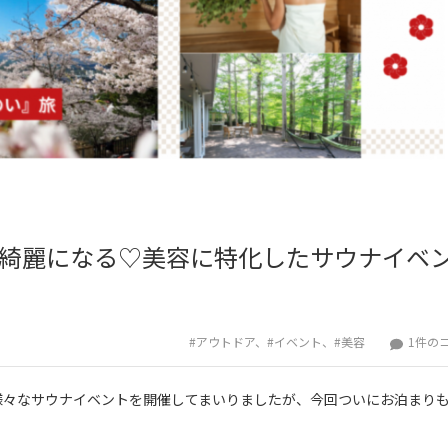
クスで綺麗になる♡美容に特化したサウナイベ
5/21・
#アウトドア
、
#イベント
、
#美容
1件の
22
1
様々なサウナイベントを開催してまいりましたが、今回ついにお泊まり
泊
2