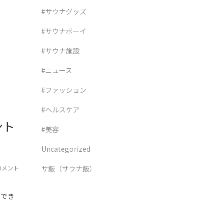
#サウナグッズ
#サウナボーイ
#サウナ施設
#ニュース
#ファッション
#ヘルスケア
ント
#美容
Uncategorized
コメント
サ飯（サウナ飯）
もでき