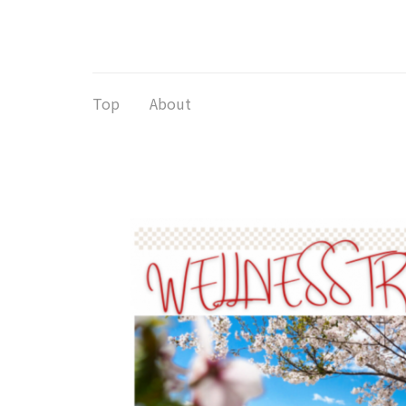
コ
ン
テ
ン
ツ
Top
About
へ
ス
キ
ッ
プ
(Enter
を
押
す)