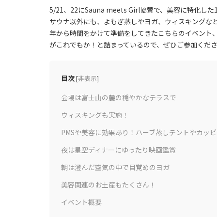
5/21、22にSauna meets Girl協賛で、美容
サウナ以外にも、よもぎ蒸しやヨガ、ウィスキングな
年から時間をかけて準備をしてきたこちらのイベント
がこれでもか！と詰まっているので、ぜひご参加くだ
目次
[
非表示
]
会場は富士山の麓の穏やかなテラスで
ウィスキングも実施！
PMSや美容に効果あり！ハーブ蒸しテントやカッ
夜は星空ディナーにゆったり映画鑑賞
朝は澄んだ空気の中で目覚めのヨガ
美容関連のお土産もたくさん！
イベント概要