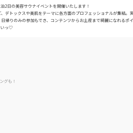
日
に特化した1泊2日の美容サウナイベントを開催いたします！
の
ど、デトックスや美肌をテーマに各方面のプロフェッショナルが集結。
デ
、日帰りのみの参加もでき、コンテンツからお土産まで綺麗になれるポ
ト
さいっ♡
ッ
ク
ス
で
綺
麗
に
ピングも！
な
る
♡
美
容
に
特
化