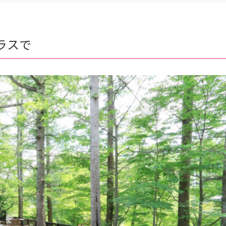
し
た
サ
ラスで
ウ
ナ
イ
ベ
ン
ト
が
つ
い
に
開
催！
へ
の