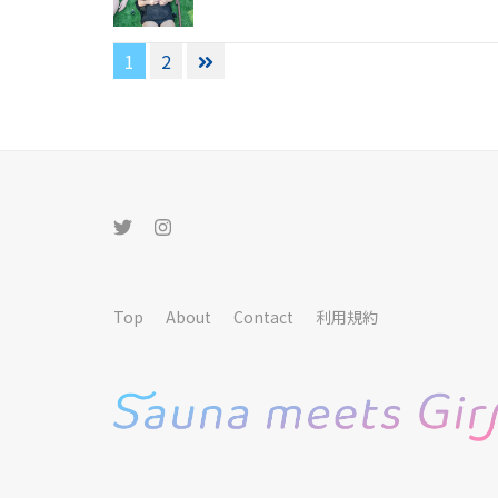
投
1
2
稿
の
ペ
ー
ジ
送
り
Top
About
Contact
利用規約