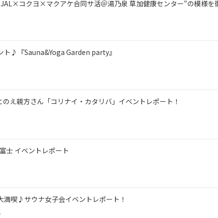
JAL×コクヨ×マクアケ合同サ活＠湯乃泉 草加健康センター“の模様を
ント♪『Sauna&Yoga Garden party』
ととのえ親方さん「コリナイ・カタリバ」イベントレポート！
 in富士 イベントレポート
大満喫♪サウナ女子会イベントレポート！
ス