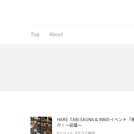
コ
ン
テ
ン
ツ
Top
About
へ
ス
キ
ッ
プ
(Enter
を
押
す)
HARE-TABI SAUNA & INNのイ
介！〜前篇〜
#イベント
#サウナ施設