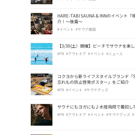
HARE-TABI SAUNA & INNのイ
介！〜後篇〜
#イベント
#サウナ施設
【3/30(土）開催】ビーチでサウナを
#PR
#アウトドア
#イベント
#ニュース
コクヨから新ライフスタイルブランド「S
忘れもの防止啓発ポスター」をご紹介
#PR
#イベント
#サウナグッズ
サウナにもヨガにも♪水陸両用で着回し可能
#PR
#アウトドア
#イベント
#サウナグッズ