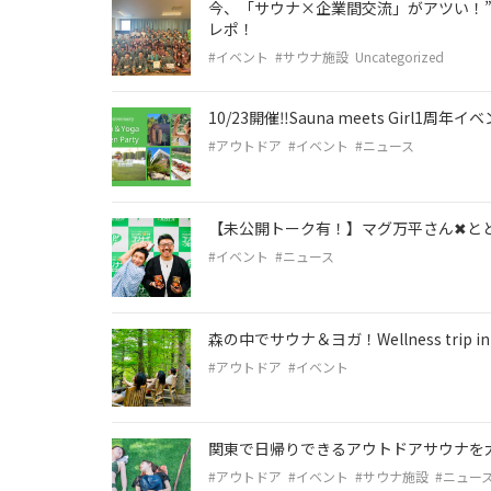
今、「サウナ×企業間交流」がアツい！”
レポ！
#イベント
#サウナ施設
Uncategorized
10/23開催‼︎Sauna meets Girl1周年イベ
#アウトドア
#イベント
#ニュース
【未公開トーク有！】マグ万平さん✖︎
#イベント
#ニュース
森の中でサウナ＆ヨガ！Wellness trip
#アウトドア
#イベント
関東で日帰りできるアウトドアサウナを
#アウトドア
#イベント
#サウナ施設
#ニュー