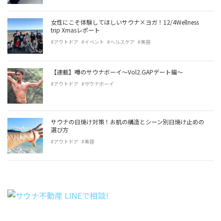
女性にこそ体験してほしいサウナ×ヨガ！12/4Wellness
trip Xmasレポート
#アウトドア
#イベント
#ヘルスケア
#美容
【連載】噂のサウナボーイ〜Vol2.GAPデート編〜
#アウトドア
#サウナボーイ
サウナの日焼け対策！お肌の構造とシーン別日焼け止めの
選び方
#アウトドア
#美容