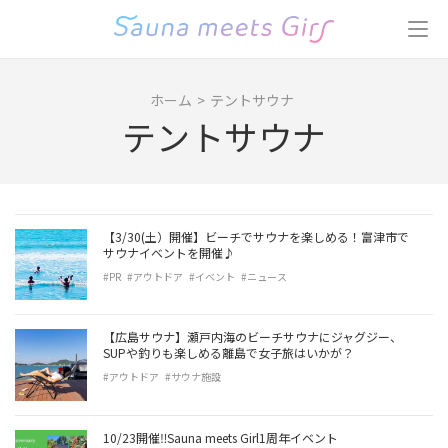
コ
ン
テ
ン
ホーム
>
テントサウナ
ツ
テントサウナ
へ
ス
キ
ッ
プ
【3/30(土）開催】ビーチでサウナを楽しめる！富津市で
(Enter
サウナイベントを開催♪
を
#PR
#アウトドア
#イベント
#ニュース
押
す)
【広島サウナ】瀬戸内海のビーチサウナにジャグジー、
SUPや釣りも楽しめる離島で女子旅はいかが？
#アウトドア
#サウナ施設
10/23開催‼︎Sauna meets Girl1周年イベント