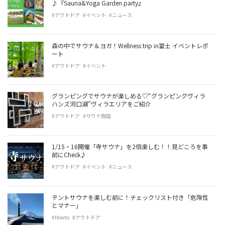
♪『Sauna&Yoga Garden party』
#アウトドア
#イベント
#ニュース
森の中でサウナ＆ヨガ！Wellness trip in富士 イベントレポ
ート
#アウトドア
#イベント
グランピングでサウナが楽しめる♡“グランピングヴィラ
ハンズ河口湖”ヴィラエリアをご紹介
#アウトドア
#サウナ施設
1/15・16開催「寺サウナ」を2倍楽しむ！！見どころを事
前にCheck♪
#アウトドア
#イベント
#ニュース
テントサウナを楽しむ前に！チェックリスト付き「危険性
とマナー」
#Howto
#アウトドア